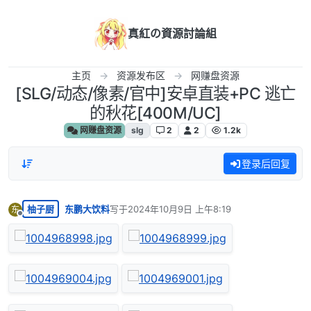
跳转至内容
真紅の資源討論組
主页
资源发布区
网赚盘资源
[SLG/动态/像素/官中]安卓直装+PC 逃亡
的秋花[400M/UC]
网赚盘资源
slg
2
2
1.2k
登录后回复
柚子厨
东鹏大饮料
写于
2024年10月9日 上午8:19
东
最后由 编辑
离线