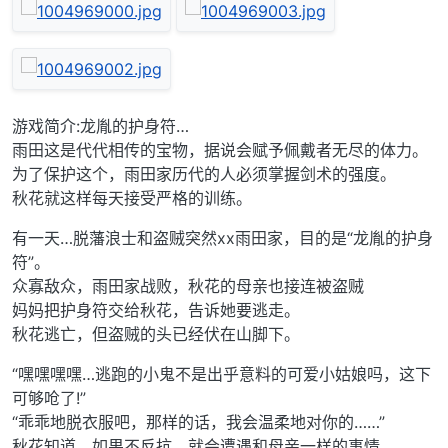
游戏简介:龙胤的护身符…
雨田这是代代相传的宝物，据说会赋予佩戴者无尽的体力。
为了保护这个，雨田家历代的人必须掌握剑术的强度。
秋花就这样每天接受严格的训练。
有一天…脱藩浪士和盗贼突然xx雨田家，目的是“龙胤的护身
符”。
众寡敌众，雨田家战败，秋花的母亲也接连被盗贼
妈妈把护身符交给秋花，告诉她要逃走。
秋花逃亡，但盗贼的头已经伏在山脚下。
“嘿嘿嘿嘿…逃跑的小鬼不是出乎意料的可爱小姑娘吗，这下
可够呛了!”
“乖乖地脱衣服吧，那样的话，我会温柔地对你的……”
秋花知道，如果不反抗，就会遭遇和母亲一样的事情