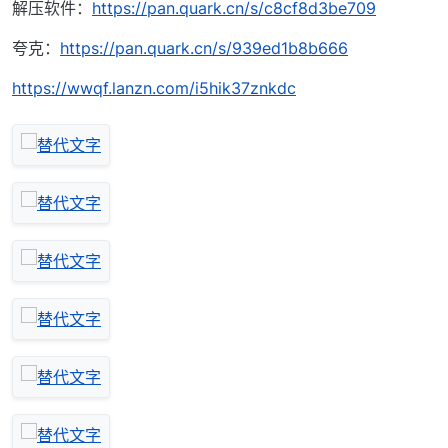
解压软件：
https://pan.quark.cn/s/c8cf8d3be709
夸克：
https://pan.quark.cn/s/939ed1b8b666
https://wwqf.lanzn.com/i5hik37znkdc