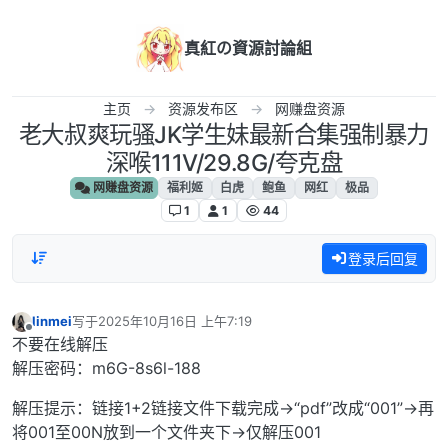
跳转至内容
真紅の資源討論組
主页
资源发布区
网赚盘资源
老大叔爽玩骚JK学生妹最新合集强制暴力
深喉111V/29.8G/夸克盘
网赚盘资源
福利姬
白虎
鲍鱼
网红
极品
1
1
44
登录后回复
linmei
写于
2025年10月16日 上午7:19
最后由 编辑
离线
不要在线解压
解压密码：m6G-8s6l-188
解压提示：链接1+2链接文件下载完成→“pdf”改成“001”→再
将001至00N放到一个文件夹下→仅解压001