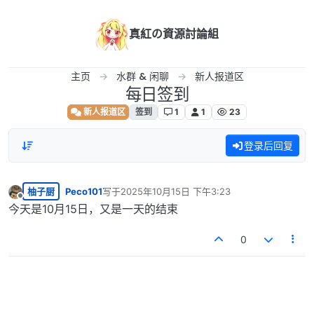
跳转至内容
真紅の資源討論組
主页
水群 & 闲聊
新人报道区
每日签到
新人报道区
签到
1
1
23
登录后回复
柚子厨
Peco101
写于
2025年10月15日 下午3:23
最后由 编辑
离线
今天是10月15日，又是一天的结束
0