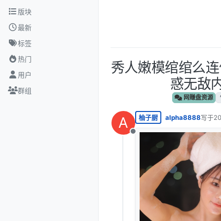
跳转至内容
版块
最新
标签
热门
秀人嫩模绾绾么连
用户
惑无敌内购
群组
网赚盘资源
柚子厨
alpha8888
写于
2
A
最后由
离线