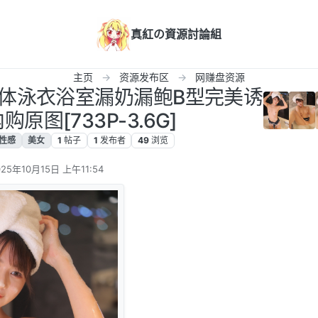
真紅の資源討論組
主页
资源发布区
网赚盘资源
体泳衣浴室漏奶漏鲍B型完美诱
原图[733P-3.6G]
性感
美女
1
帖子
1
发布者
49
浏览
025年10月15日 上午11:54
 编辑