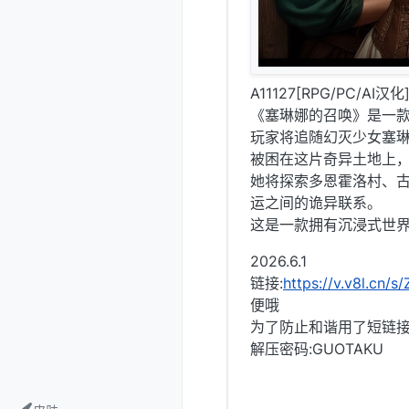
A11127[RPG/PC/AI汉化]
《塞琳娜的召唤》是一
玩家将追随幻灭少女塞
被困在这片奇异土地上
她将探索多恩霍洛村、
运之间的诡异联系。
这是一款拥有沉浸式世
2026.6.1
链接:
https://v.v8l.cn/s
便哦
为了防止和谐用了短链
解压密码:GUOTAKU