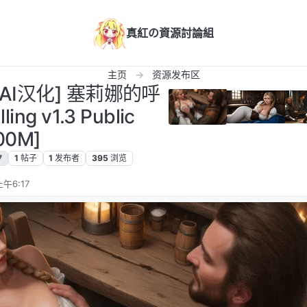
真紅の資源討論組
主页
资源发布区
PC/AI汉化] 塞莉娜的呼
ling v1.3 Public
00M]
7
1
帖子
1
发布者
395
浏览
午6:17