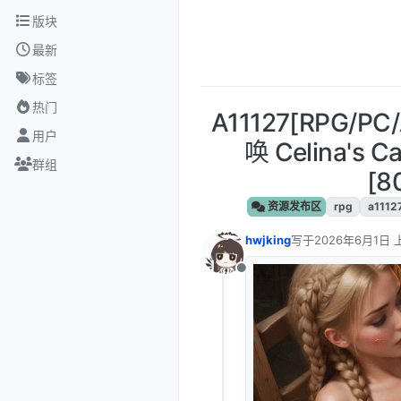
跳转至内容
版块
最新
标签
热门
A11127[RPG/
用户
唤 Celina's Cal
群组
[8
资源发布区
rpg
a1112
hwjking
写于
2026年6月1日 上
最后由 编辑
离线