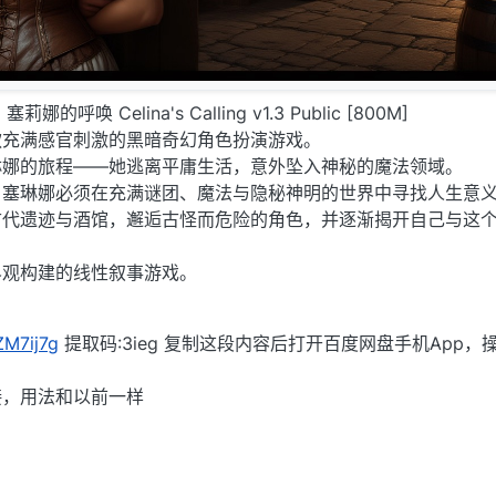
 塞莉娜的呼唤 Celina's Calling v1.3 Public [800M]
款充满感官刺激的黑暗奇幻角色扮演游戏。
琳娜的旅程——她逃离平庸生活，意外坠入神秘的魔法领域。
，塞琳娜必须在充满谜团、魔法与隐秘神明的世界中寻找人生意
古代遗迹与酒馆，邂逅古怪而危险的角色，并逐渐揭开自己与这
界观构建的线性叙事游戏。
/ZM7ij7g
提取码:3ieg 复制这段内容后打开百度网盘手机App，
接，用法和以前一样