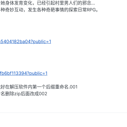
着她身体发育变化，已经引起村里男人们的邪念…
种奇妙互动，发生各种奇葩事情的探索日常RPG。
/9a5404182ba04?public=1
f9fb6bf113394?public=1
好在解压软件内第一个后缀重命名.001
删除zip后面改成002