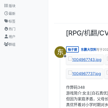
跳转至内容
版块
最新
标签
热门
[RPG/机翻/
用户
群组
柚子厨
东鹏大饮料
写于
20
东
最后由 
离线
作弊码348
游戏简介:女主[白石真
但因为家庭矛盾，父母
真优怀着对小学时期对