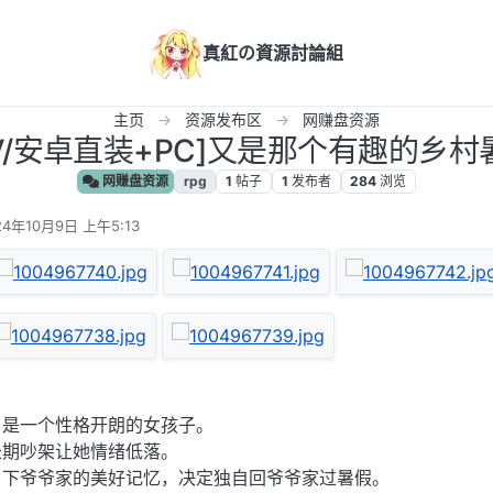
真紅の資源討論組
主页
资源发布区
网赚盘资源
CV/安卓直装+PC]又是那个有趣的乡村暑假 
网赚盘资源
rpg
1
帖子
1
发布者
284
浏览
24年10月9日 上午5:13
编辑
优]是一个性格开朗的女孩子。
长期吵架让她情绪低落。
乡下爷爷家的美好记忆，决定独自回爷爷家过暑假。