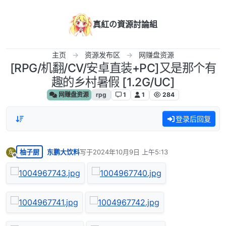
跳转至内容
真紅の資源討論組
主页
资源发布区
网赚盘资源
[RPG/机翻/CV/安卓直装+PC]又是那个有
趣的乡村暑假 [1.2G/UC]
网赚盘资源
rpg
1
1
284
登录后回复
柚子厨
东鹏大饮料
写于
2024年10月9日 上午5:13
东
最后由 编辑
离线