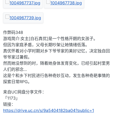
作弊码348
游戏简介:女主[白石真优]是一个性格开朗的女孩子。
但因为家庭矛盾，父母长期吵架让她情绪低落。
真优怀着对小学时期对乡下爷爷家的美好记忆，决定独自回
爷爷家过暑假。
然而她没想到的时，随着她身体发育变化，已经引起村里男
人们的邪念…
这是个和乡下村民进行各种奇妙互动，发生各种奇葩事情的
探索日常RPG。
来自UC网盘分享文件：
「1173」
链接：
https://drive.uc.cn/s/9a5404182ba04?public=1