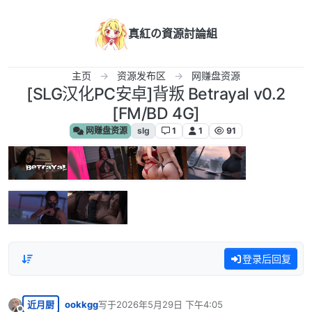
跳转至内容
真紅の資源討論組
主页
资源发布区
网赚盘资源
[SLG汉化PC安卓]背叛 Betrayal v0.2
[FM/BD 4G]
网赚盘资源
slg
1
1
91
登录后回复
近月厨
ookkgg
写于
2026年5月29日 下午4:05
最后由 编辑