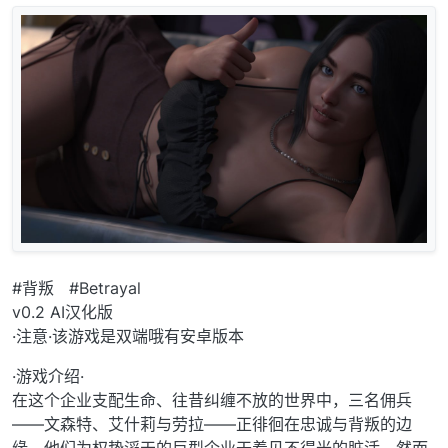
#背叛 #Betrayal
v0.2 AI汉化版
·注意·该游戏是双端哦有安卓版本
·游戏介绍·
在这个企业支配生命、往昔纠缠不放的世界中，三名佣兵
——文森特、艾什莉与劳拉——正徘徊在忠诚与背叛的边
缘。他们为权势滔天的巨型企业干着见不得光的脏活，然而