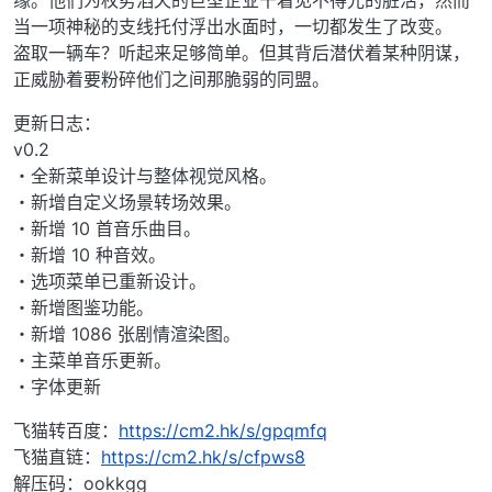
当一项神秘的支线托付浮出水面时，一切都发生了改变。
盗取一辆车？听起来足够简单。但其背后潜伏着某种阴谋，
正威胁着要粉碎他们之间那脆弱的同盟。
更新日志：
v0.2
・全新菜单设计与整体视觉风格。
・新增自定义场景转场效果。
・新增 10 首音乐曲目。
・新增 10 种音效。
・选项菜单已重新设计。
・新增图鉴功能。
・新增 1086 张剧情渲染图。
・主菜单音乐更新。
・字体更新
飞猫转百度：
https://cm2.hk/s/gpqmfq
飞猫直链：
https://cm2.hk/s/cfpws8
解压码：ookkgg