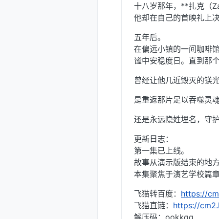
十八岁那年，**扎克（
他却在自己的首映礼上
五年后。
在偏远小镇的一间咖啡
谧中安稳度日。直到那
曾经让他几近毁灭的镁
是重返那片足以吞噬灵
还是永远隐姓埋名，守
更新日志：
第一集已上线。
故事从演示版结束的地
本集聚焦于演艺学校篇
飞猫转百度：
https://cm
飞猫直链：
https://cm2
解压码：ookkgg