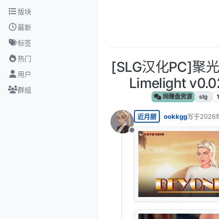
跳转至内容
版块
最新
标签
热门
[SLG汉化PC]聚光
用户
Limelight v0.
群组
网赚盘资源
slg
近月厨
ookkgg
写于
2026
最后由 编
离线