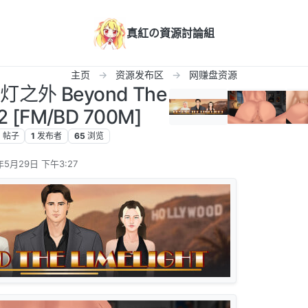
真紅の資源討論組
主页
资源发布区
网赚盘资源
灯之外 Beyond The
02 [FM/BD 700M]
1
帖子
1
发布者
65
浏览
年5月29日 下午3:27
辑