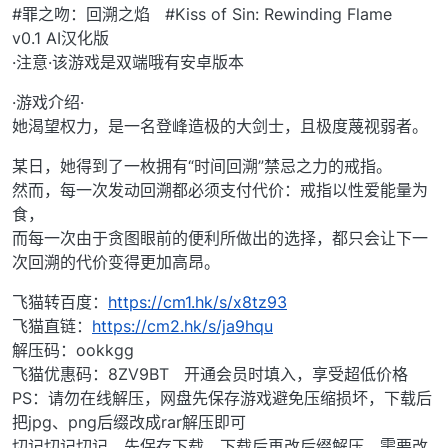
#罪之吻：回溯之焰 #Kiss of Sin: Rewinding Flame
v0.1 AI汉化版
·注意·该游戏是双端哦有安卓版本
·游戏介绍·
她渴望权力，是一名登峰造极的大剑士，且极度蔑视弱者。
某日，她得到了一枚拥有“时间回溯”禁忌之力的戒指。
然而，每一次发动回溯都必须支付代价：戒指以性爱能量为
食，
而每一次由于贪图眼前的便利所做出的选择，都只会让下一
次回溯的代价变得更加高昂。
飞猫转百度：
https://cm1.hk/s/x8tz93
飞猫直链：
https://cm2.hk/s/ja9hqu
解压码：ookkgg
飞猫优惠码：8ZV9BT 开通会员时填入，享受超低价格
PS：请勿在线解压，网盘先保存游戏避免压缩损坏，下载后
把jpg、png后缀改成rar解压即可
切记切记切记，先保存下载，下载后再改后缀解压。需要改