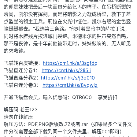
的却是妹妹把最后一块面包分给乞丐的样子。在吊桥断裂的
瞬间，凯尔没有挥剑，而是将暗影之力凝成桥梁，救下了差
点坠崖的领主卫兵。莉拉在火光中怔住，凯尔右眼的金色竖
瞳缓缓褪去。“我选第三条路。”他对着黑暗中的萨拉丁说，
同时将木牌残片按进城门裂缝。米德米尔的钟声突然自鸣，
那不是丧钟，是十年前他被带走时，妹妹敲响的、无人听见
的求救钟。
飞猫转百度链接：
https://cm1.hk/s/3sgfdq
飞猫直连分卷1：
https://cm1.hk/s/2li5ii
飞猫直连分卷2：
https://cm1.hk/s/j3o010
飞猫直连分卷3：
https://cm1.hk/s/8vqwjz
开通飞猫盘会员，输入优惠码：QTR6C0 享受折扣
解压码:老王123
请勿在线解压
解压方法：PDF,PNG后缀改.7Z或者.rar（如果是多个文件文
件分卷需要全部下载到同一个文件夹里，解压001即可）