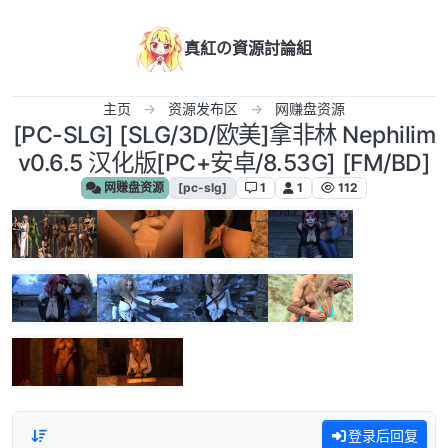
跳转至内容
真紅の資源討論組
主页
资源发布区
网赚盘资源
[PC-SLG] [SLG/3D/欧美]拿非林 Nephilim
v0.6.5 汉化版[PC+安卓/8.53G] [FM/BD]
网赚盘资源
[pc-slg]
1
1
112
登录后回复