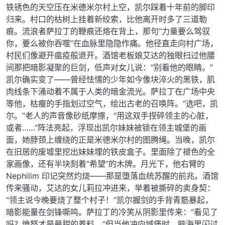
铁锈色的天空压在米德米尔村上空，凯尔踩着十年前的脚印
归来。村口的枯树上挂着新绞索，比他离开时多了三道勒
痕。流浪者萨拉丁的鞭痕还烙在背上，那句“力量要么驾驭
你，要么被你吞噬”在血脉里隐隐作痛。他径直走向村广场，
村民们像避开瘟疫般退开。酒馆老板娘艾达的独眼扫过他腰
间那把暗影凝聚的巨剑，低声对女儿说：“别看他的眼睛。”
凯尔确实变了——曾经怯懦的少年如今像块淬火的黑铁，肌
肉线条下涌动着不属于人类的暗金流光。萨拉丁在广场中央
等他，枯瘦的手指划过空气，绘出古老的召唤阵。“选吧，凯
尔。”老人的声音像砂纸摩擦，“用这双手捏碎领主的心脏，
或者……”阵法亮起，浮现出凯尔妹妹被锁在领主城堡的画
面，她脖颈上缠绕的正是米德米尔村的图腾绳。当晚，凯尔
在旧居的废墟里挖出妹妹埋的铁皮盒子。里面除了褪色的全
家画像，还有半块刻着“希望”的木牌。月光下，他右臂的
Nephilim 印记突然灼烧——那是堕落血统苏醒的前兆。酒馆
传来骚动，艾达的女儿莉拉冲进来，举着被撕碎的卖身契：
“领主说今晚要烧了整个村子！”凯尔握剑的手背青筋暴起，
暗影能量在剑锋嘶鸣。萨拉丁的冷笑从阴影里传来：“看见了
吗？愤怒才是最甜的养料。”但当他冲向城堡时，脑海里闪过