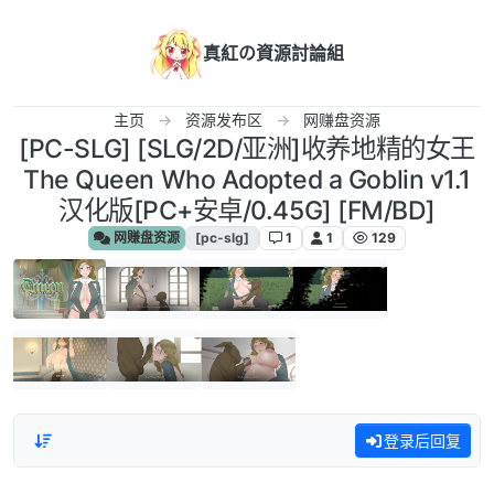
跳转至内容
真紅の資源討論組
主页
资源发布区
网赚盘资源
[PC-SLG] [SLG/2D/亚洲]收养地精的女王
The Queen Who Adopted a Goblin v1.1
汉化版[PC+安卓/0.45G] [FM/BD]
网赚盘资源
[pc-slg]
1
1
129
登录后回复