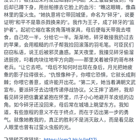
后却已蹲下身，用丝帕擦去它脸上的血污：“瞧这眼睛，像森
林里的萤火虫。”她执意将它带回城堡，命名为“碎牙”，说要
证明“和平不是靠杀戮换来的”。我作为王子，成了碎牙的“监
护者”。起初它缩在客房角落啃家具，母后便每天带我去喂
食，自己吃一半，分给它一半。渐渐地，碎牙敢接我扔过去
的苹果，会用粗糙的爪子帮我捡回滚落的羽毛笔。可臣民们
窃窃私语，说王后被邪灵蛊惑。某天夜里，我撞见碎牙偷溜
进厨房，叼着肉块往地牢方向跑——那里关着被俘的哥布林
老兵。“让它去吧。”母后不知何时出现在身后，月光把她疲
惫的影子拉得很长，“仇恨像种子，你喂它恐惧，它就长成荆
棘；你喂它善意，或许能开出花。”第二天，她当着满朝文武
宣布，要派碎牙去边境传递停战协议。父王摔了酒杯，我却
看见碎牙把信囊紧紧抱在怀里，爪子小心地避开羊皮纸的边
角。如今碎牙还没回来，母后常在城墙上眺望东方。我知
道，有些旅程的意义不在于终点，而在于迈出第一步的勇
气。就像她教我的，真正的胜利不是消灭敌人，而是看见敌
人眼里也曾有过萤火虫般的光。
飞猫转百度链接：
https://cm2.hk/s/lgf17i