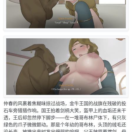
仲春的风裹着焦糊味掠过战场，金牛王国的战旗在残破的投
石车旁猎猎作响。国王拍着剑柄大笑，盔甲上的血垢还未干
透，王后却忽然停下脚步——在一堆哥布林尸体下，有只灰
绿色的爪子微微颤动。那是个年幼的哥布林，头顶的绒毛还
没长齐，被拽出来时发出细弱的呜咽。父王皱眉要拔剑，母