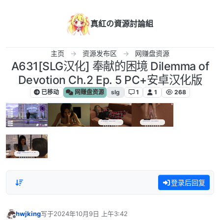
跳转至内容
真紅の資源討論組
主页
资源发布区
网赚盘资源
A631[SLG汉化] 奉献的困境 Dilemma of
Devotion Ch.2 Ep. 5 PC+安卓汉化版
已移动
网赚盘资源
slg
1
1
268
登录后回复
hwjking
写于
2024年10月9日 上午3:42
最后由 编辑