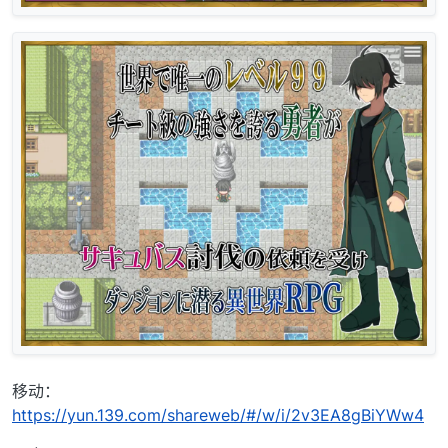
移动：
https://yun.139.com/shareweb/#/w/i/2v3EA8gBiYWw4