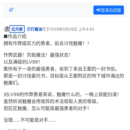
登录后回复
近月厨
打打酱油
写于
2026年5月29日 上午4:43
最后由 编辑
离线
■作品介绍
拥有作弊级实力的勇者，前去讨伐魅魔！！
作弊武器！究极魔法！最强状态！
以及满级的LV99！
集所有于一身的最强勇者，收到了来自王都的一封书信。
那是一封讨伐委托书，目标是从王都附近的地下城中涌出的
魅魔们。
对LV99的作弊勇者来说，魅魔什么的，一晚上就能扫清！
虽然听说魅魔会用诡异的术法吸取人类的等级，
但区区魅魔，怎么可能是最强勇者的对手！
没错……不可能是对手……