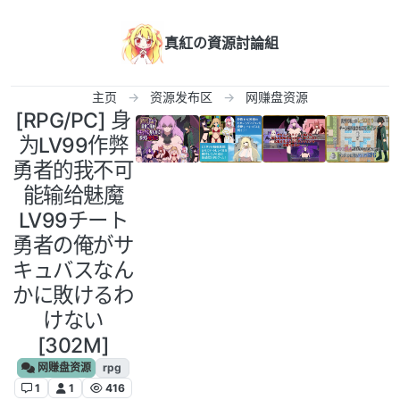
跳转至内容
真紅の資源討論組
主页
资源发布区
网赚盘资源
[RPG/PC] 身
为LV99作弊
勇者的我不可
能输给魅魔
LV99チート
勇者の俺がサ
キュバスなん
かに敗けるわ
けない
[302M]
网赚盘资源
rpg
1
1
416