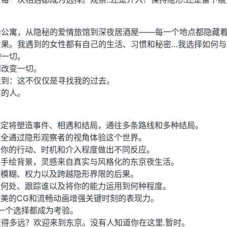
华公寓，从隐秘的爱情旅馆到深夜居酒屋——每一个地点都隐藏
后果。我遇到的女性都有自己的生活、习惯和秘密…我选择如何与
的一切。
则改变一切。
识到：这不仅仅是寻找我的过去。
样的人。
决定将塑造事件、相遇和结局，通往多条路线和多种结局。
完全通过隐形观察者的视角体验这个世界。
据你的行动、时机和介入程度做出不同反应。
的手绘背景，灵感来自真实与风格化的东京夜生活。
德模糊、权力以及跨越隐形界限的后果。
往何处、跟踪谁以及将你的能力运用到何种程度。
美的CG和流畅动画增强关键时刻的表现力。
每一个选择都成为考验。
得多远？欢迎来到东京。没有人知道你在这里.暂时。