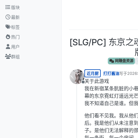
跳转至内容
版块
最新
标签
热门
[SLG/PC] 东京之魂
用户
群组
网赚盘资源
近月厨
打打酱油
写于
202
最后由 编
关于此游戏
离线
我在新宿某条肮脏的小
幕的东京霓虹灯遥远光
我不知道自己是谁。但
他们看不见我。我从他
后。我是他们从未注意
子。是他们无法解释的
每一条街、每一个房间、