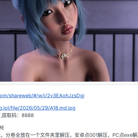
.com/shareweb/#/w/i/2v3EAohJzsDgj
g.lol/file/2026/05/29/A18.md.jpg
提取码：8888
ME
，分卷全放在一个文件夹里解压，安卓点001解压，PC点exe