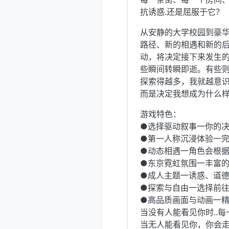
抗诱惑.还是屈服于它？
从安静的大学校园到豪
路径、新的相遇和新的
动，将决定接下来发生
些瞬间转瞬即逝。有些
探索得越多，我就越意
而是决定我想成为什么
游戏特色：
●选择驱动叙事一你的
●第一人称沉浸体验一
●动态相遇一角色会根
●东京霓虹氛围一丰富
●成人主题一诱惑、道
●探索与自由一选择前
●高品质画面与动画一精
当没有人能看见你时..
当无人能看见你，你会走