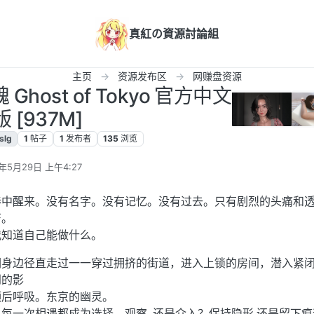
真紅の資源討論組
主页
资源发布区
网赚盘资源
 Ghost of Tokyo 官方中文
版 [937M]
slg
1
帖子
1
发布者
135
浏览
6年5月29日 上午4:27
辑
巷中醒来。没有名字。没有记忆。没有过去。只有剧烈的头痛和
芒。
我知道自己能做什么。
们身边径直走过一一穿过拥挤的街道，进入上锁的房间，潜入紧
到的影
颈后呼吸。东京的幽灵。
每一次相遇都成为选择。观察..还是介入？保持隐形.还是留下