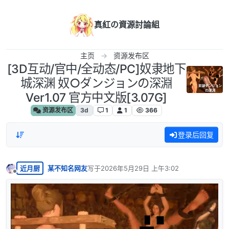
跳转至内容
真紅の資源討論組
主页
资源发布区
[3D互动/官中/全动态/PC]奴隶地下
城深渊 奴○ダンジョンの深淵
Ver1.07 官方中文版[3.07G]
资源发布区
3d
1
1
366
登录后回复
近月厨
某不知名网友
写于
2026年5月29日 上午3:02
最后由 编辑
离线