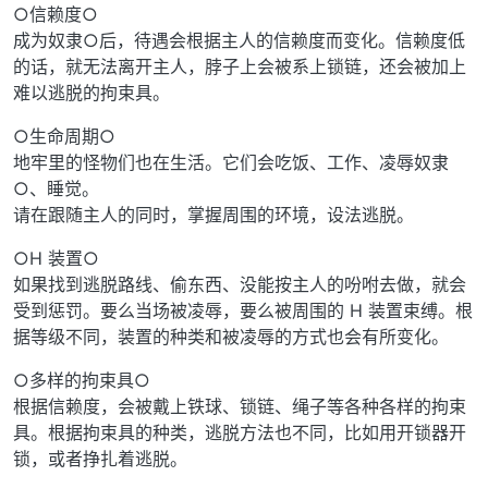
○信赖度○
成为奴隶○后，待遇会根据主人的信赖度而变化。信赖度低
的话，就无法离开主人，脖子上会被系上锁链，还会被加上
难以逃脱的拘束具。
○生命周期○
地牢里的怪物们也在生活。它们会吃饭、工作、凌辱奴隶
○、睡觉。
请在跟随主人的同时，掌握周围的环境，设法逃脱。
○H 装置○
如果找到逃脱路线、偷东西、没能按主人的吩咐去做，就会
受到惩罚。要么当场被凌辱，要么被周围的 H 装置束缚。根
据等级不同，装置的种类和被凌辱的方式也会有所变化。
○多样的拘束具○
根据信赖度，会被戴上铁球、锁链、绳子等各种各样的拘束
具。根据拘束具的种类，逃脱方法也不同，比如用开锁器开
锁，或者挣扎着逃脱。