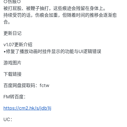
○伤痕○
被打屁股、被鞭子抽打，这些痕迹会残留在身体上。
持续受罚的话，伤痕会加重，但随着时间的推移会逐渐愈
合。
更新日记
v1.07更新介绍
•修复了播放动画时挂件显示的功能与UI逻辑错误
游戏图片
下载链接
百度网盘提取码：fctw
FM转百度：
https://cm2.hk/s/jdb1lj
UC：