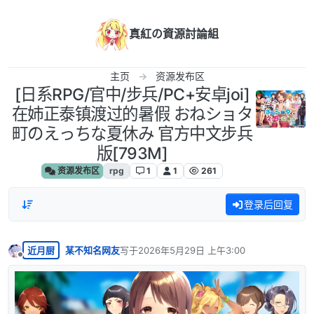
跳转至内容
真紅の資源討論組
主页
资源发布区
[日系RPG/官中/步兵/PC+安卓joi]
在姉正泰镇渡过的暑假 おねショタ
町のえっちな夏休み 官方中文步兵
版[793M]
资源发布区
rpg
1
1
261
登录后回复
近月厨
某不知名网友
写于
2026年5月29日 上午3:00
最后由 编辑
离线