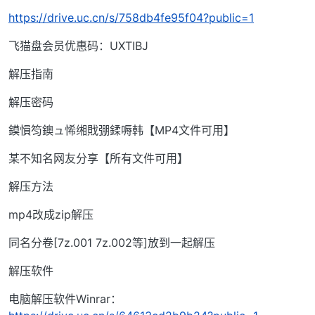
https://drive.uc.cn/s/758db4fe95f04?public=1
飞猫盘会员优惠码：UXTIBJ
解压指南
解压密码
鏌愪笉鐭ュ悕缃戝弸鍒嗕韩【MP4文件可用】
某不知名网友分享【所有文件可用】
解压方法
mp4改成zip解压
同名分卷[7z.001 7z.002等]放到一起解压
解压软件
电脑解压软件Winrar：