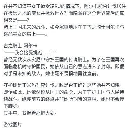
在并不知道巫女正遭受凌RU的情况下，阿尔卡能否讨伐居住
在极远之地的魔女并拯救世界？而隐藏在这个世界背后的真
相又是——？
赌上王国未来的战斗，如今沉重地压在了古之骑士阿尔卡与
祭品巫女的肩上——。
古之骑士 阿尔卡
“——我会接受挑战……！”
曾经无数次从灾厄中守护王国的传说骑士。为了在王国再次
面临危机时守护国民，她依从自己的意志进入了封印。即便
对手是未知的敌人，她也毫不畏惧地勇往直前。
守护即是正义吗？应讨伐之敌是否正确？这些她并不知晓。
即便如此，她依然遵从国王的命令，为了守护王国与人民持
续战斗。纵使前方的终点并非她所期待的真相，她也不会停
下脚步。
其手中，紧握着那把大剑。
游戏图片