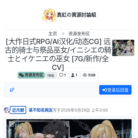
跳转至内容
真紅の資源討論組
主页
资源发布区
[大作日式RPG/AI汉化/动态CG] 远
古的骑士与祭品巫女/イニシエの騎
士とイケニエの巫女 [7G/新作/全
CV]
资源发布区
rpg
1
1
508
登录后回复
近月厨
某不知名网友
写于
2026年5月29日 上午3:00
最后由 编辑
离线