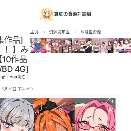
真紅の資源討論組
主页
资源发布区
网赚盘资源
集作品]
期！！】み
10作品
D 4G]
布者
200
浏览
年5月28日 下午1:50
辑