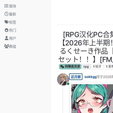
跳转至内容
版块
最新
标签
热门
[RPG汉化PC合
用户
【2026年上半
群组
るくせーき作品【
セット！！】[FM/B
网赚盘资源
rpg
1
帖子
1
发
近月厨
ookkgg
写于
2026
最后由 编
在线