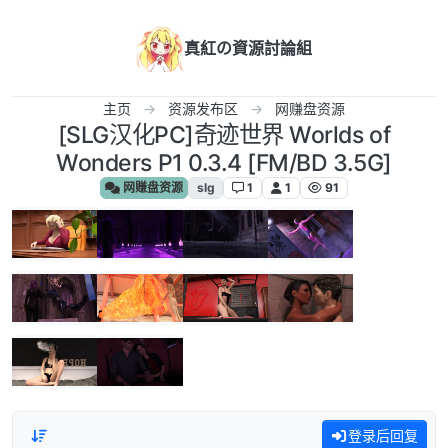
跳转至内容
真紅の資源討論組
主页
资源发布区
网赚盘资源
[SLG汉化PC]奇迹世界 Worlds of
Wonders P1 0.3.4 [FM/BD 3.5G]
网赚盘资源
slg
1
1
91
登录后回复