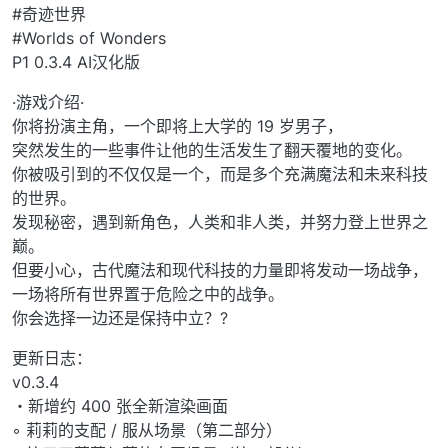
#奇迹世界
#Worlds of Wonders
P1 0.3.4 AI汉化版
·游戏介绍·
你将扮演主角，一个即将上大学的 19 岁男子，
突然发生的一些事件让他的生活发生了翻天覆地的变化。
你被吸引到的不仅仅是一个，而是多个充满魔法和未来科技
的世界。
发现秘密，遇到新角色，人类和非人类，并努力登上世界之
巅。
但要小心，古代魔法和现代科技的力量即将发动一场战争，
一场将所有世界置于危险之中的战争。
你会选择一边还是保持中立？?
更新日志：
v0.3.4
・新增约 400 张全新渲染画面
◦ 莉莉的支配 / 服从场景（第二部分）