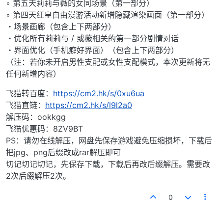
◦ 第五天莉莉与薇的女同场景（第一部分）
◦ 第四天红皇自由漫游活动新增隐藏渲染画面（第一部分）
・场景画廊（包含上下两部分）
・优化所有莉莉与 / 或薇相关的第一部分剧情对话
・界面优化（手机癖好界面）（包含上下两部分）
（注：若你未开启男性支配或女性支配模式，本次更新将无
任何新增内容）
飞猫转百度：
https://cm2.hk/s/0xu6ua
飞猫直链：
https://cm2.hk/s/l9l2a0
解压码：ookkgg
飞猫优惠码：8ZV9BT
PS：请勿在线解压，网盘先保存游戏避免压缩损坏，下载后
把jpg、png后缀改成rar解压即可
切记切记切记，先保存下载，下载后再改后缀解压。需要改
2次后缀解压2次。
0