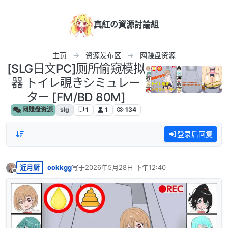
跳转至内容
真紅の資源討論組
主页
资源发布区
网赚盘资源
[SLG日文PC]厕所偷窥模拟
器 トイレ覗きシミュレー
ター [FM/BD 80M]
网赚盘资源
slg
1
1
134
登录后回复
近月厨
ookkgg
写于
2026年5月28日 下午12:40
最后由 编辑
离线