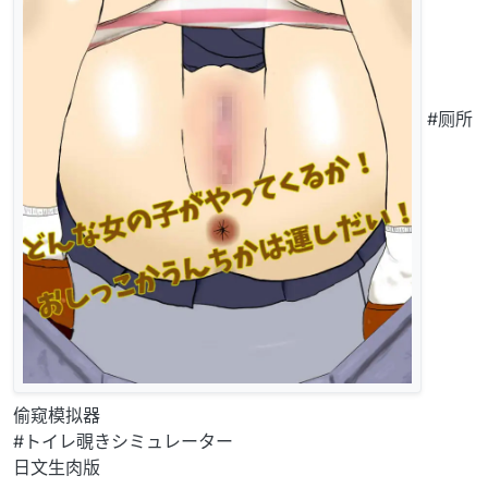
#厕所
偷窥模拟器
#トイレ覗きシミュレーター
日文生肉版