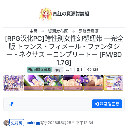
跳转至内容
真紅の資源討論組
主页
资源发布区
网赚盘资源
[RPG汉化PC]跨性别女性幻想纽带 —完全
版 トランス・フィメール・ファンタジ
ー・ネクサス ーコンプリートー [FM/BD
1.7G]
网赚盘资源
rpg
1
1
135
登录后回复
近月厨
ookkgg
写于
2026年5月28日 下午12:34
最后由 编辑
离线