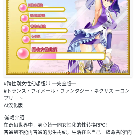
#跨性别女性幻想纽带 —完全版—
#トランス・フィメール・ファンタジー・ネクサス ーコン
プリートー
AI汉化版
·游戏介绍·
在奇幻世界中，身心皆一同女性化的性转换RPG！
普通到不能再普通的男生树纪，生活在以自己一族命名的“内