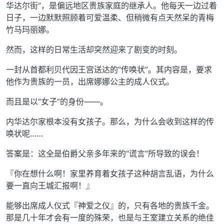
华达尔街”，是偏远地区贵族家庭的继承人。他每天一边过着
日子，一边默默照顾着可爱温柔、但稍微有点天然呆的青梅
竹马玛丽娜。
然而，这样的日常生活却突然迎来了剧变的时刻。
一封从首都利贝代因王宫送达的“传唤状”。其内容是，要求
他作为贵族的一员，出席娜娜公主的成人仪式。
而且是以“女子”的身份——。
内华达尔家根本没有女孩子。那么，为什么会收到这样的传
唤状呢……
答案是：这全是伯爵父亲多年来的“谎言”所导致的误会！
『你在想什么啊！家里养育着女孩子这种胡言乱语，为什么
要一直向王城汇报啊！』
能够出席成人仪式『神爱之仪』的，只有各地的贵族千金。
那是几十年才会有一度的殊荣，也是与王室建立关系的绝佳