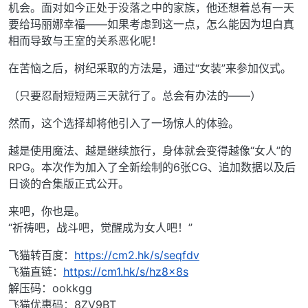
机会。面对如今正处于没落之中的家族，他还想着总有一天
要给玛丽娜幸福——如果考虑到这一点，怎么能因为坦白真
相而导致与王室的关系恶化呢！
在苦恼之后，树纪采取的方法是，通过“女装”来参加仪式。
（只要忍耐短短两三天就行了。总会有办法的——）
然而，这个选择却将他引入了一场惊人的体验。
越是使用魔法、越是继续旅行，身体就会变得越像“女人”的
RPG。本次作为加入了全新绘制的6张CG、追加数据以及后
日谈的合集版正式公开。
来吧，你也是。
“祈祷吧，战斗吧，觉醒成为女人吧！”
飞猫转百度：
https://cm2.hk/s/seqfdv
飞猫直链：
https://cm1.hk/s/hz8x8s
解压码：ookkgg
飞猫优惠码：8ZV9BT