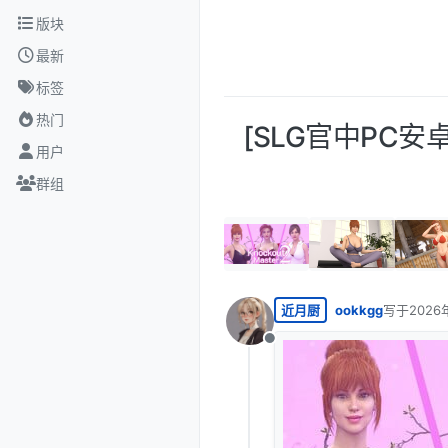
跳转至内容
版块
最新
标签
热门
[SLG官中PC安卓]击
用户
群组
近月厨
ookkgg
写于
2026
最后由 编
离线