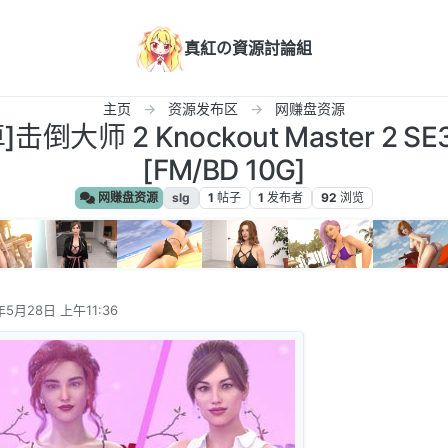
真紅の資源討論組
主页
资源发布区
网赚盘资源
倒大师 2 Knockout Master 2 SE3 R
[FM/BD 10G]
网赚盘资源
slg
1
帖子
1
发布者
92
浏览
年5月28日 上午11:36
辑