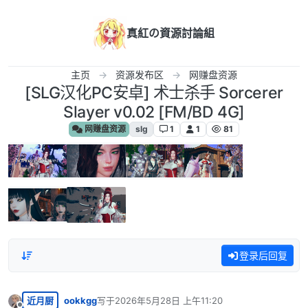
跳转至内容
真紅の資源討論組
主页
资源发布区
网赚盘资源
[SLG汉化PC安卓] 术士杀手 Sorcerer
Slayer v0.02 [FM/BD 4G]
网赚盘资源
slg
1
1
81
登录后回复
近月厨
ookkgg
写于
2026年5月28日 上午11:20
最后由 编辑