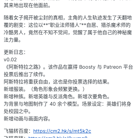
其来地出现在他面前。
随着女子揭开被尘封的真相，主角的人生轨迹发生了天翻地
覆的剧变：这位以**“职业法师猎人”**自居、猎杀魔术师的
冷酷男人，竟然在不知不觉间，觉醒了属于他自己的神秘魔
法力量。
更新日志：
v0.02
《阿斯特拉之路》。该作品在赢得 Boosty 与 Patreon 平台
投票后推出了续作。
阿斯特拉将重获自由，这也是你投票选择的结果。
新增服装。（角色形象会频繁更换。）
新增种族。新增英雄与反派角色。新增次要角色。
为背景与地图制作了 40 余个模型。场景设定：英雄们将身
处校园之中。
新增动画与画面内容。
飞猫转百度：
https://cm2.hk/s/mt5k2c