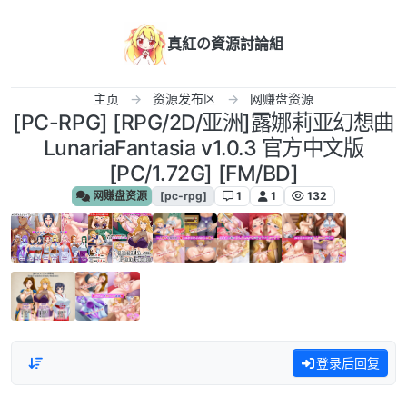
跳转至内容
真紅の資源討論組
主页
资源发布区
网赚盘资源
[PC-RPG] [RPG/2D/亚洲]露娜莉亚幻想曲
LunariaFantasia v1.0.3 官方中文版
[PC/1.72G] [FM/BD]
网赚盘资源
[pc-rpg]
1
1
132
登录后回复