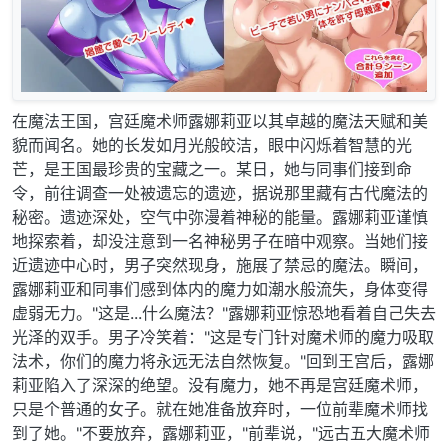
在魔法王国，宫廷魔术师露娜莉亚以其卓越的魔法天赋和美
貌而闻名。她的长发如月光般皎洁，眼中闪烁着智慧的光
芒，是王国最珍贵的宝藏之一。某日，她与同事们接到命
令，前往调查一处被遗忘的遗迹，据说那里藏有古代魔法的
秘密。遗迹深处，空气中弥漫着神秘的能量。露娜莉亚谨慎
地探索着，却没注意到一名神秘男子在暗中观察。当她们接
近遗迹中心时，男子突然现身，施展了禁忌的魔法。瞬间，
露娜莉亚和同事们感到体内的魔力如潮水般流失，身体变得
虚弱无力。"这是...什么魔法？"露娜莉亚惊恐地看着自己失去
光泽的双手。男子冷笑着："这是专门针对魔术师的魔力吸取
法术，你们的魔力将永远无法自然恢复。"回到王宫后，露娜
莉亚陷入了深深的绝望。没有魔力，她不再是宫廷魔术师，
只是个普通的女子。就在她准备放弃时，一位前辈魔术师找
到了她。"不要放弃，露娜莉亚，"前辈说，"远古五大魔术师