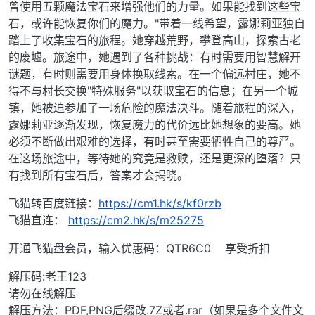
曾使用五颗魔法宝石来增强他们的力量。如果能找到这些宝
石，或许能恢复你们的魔力。"带着一线希望，露娜莉亚独自
踏上了收集宝石的旅程。她穿越荒野，攀登高山，探索古老
的废墟。旅途中，她遇到了各种挑战：有时需要用智慧解开
谜题，有时则需要用身体换取线索。在一个偏远村庄，她不
得不与村长交换"特殊服务"以获取宝石的信息；在另一个城
镇，她被迫参加了一场危险的魔法决斗。随着旅程的深入，
露娜莉亚逐渐发现，恢复魔力的代价远比她想象的要高。她
必须不断做出艰难的选择，有时甚至需要牺牲自己的尊严。
在这场旅途中，等待她的究竟是救赎，还是更深的堕落？只
有找到所有宝石后，答案才会揭晓。
飞猫转百度链接：
https://cm1.hk/s/kf0rzb
飞猫直连：
https://cm2.hk/s/m25275
开通飞猫盘会员，输入优惠码：QTR6C0 享受折扣
解压码:老王123
请勿在线解压
解压方法：PDF,PNG后缀改.7Z或者.rar（如果是多个文件文