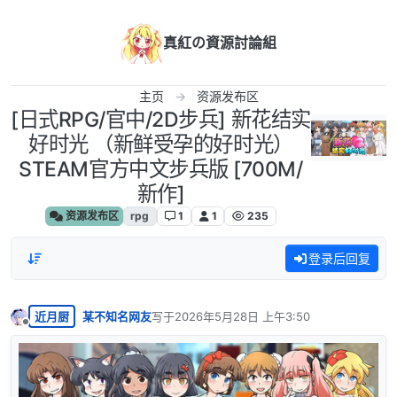
跳转至内容
真紅の資源討論組
主页
资源发布区
[日式RPG/官中/2D步兵] 新花结实
好时光 （新鲜受孕的好时光）
STEAM官方中文步兵版 [700M/
新作]
资源发布区
rpg
1
1
235
登录后回复
近月厨
某不知名网友
写于
2026年5月28日 上午3:50
最后由 编辑
离线