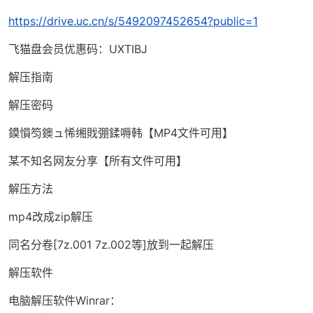
https://drive.uc.cn/s/5492097452654?public=1
飞猫盘会员优惠码：UXTIBJ
解压指南
解压密码
鏌愪笉鐭ュ悕缃戝弸鍒嗕韩【MP4文件可用】
某不知名网友分享【所有文件可用】
解压方法
mp4改成zip解压
同名分卷[7z.001 7z.002等]放到一起解压
解压软件
电脑解压软件Winrar：