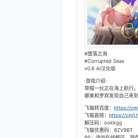
#堕落之海
#Corrupted Seas
v0.6 AI汉化版
·游戏介绍·
草帽一伙正在海上航行
娜美和罗宾发现自己来
飞猫转百度：
https://cm
飞猫直链：
https://cm1.
解压码：ookkgg
飞猫优惠码：8ZV9BT
PS：请勿在线解压，网盘