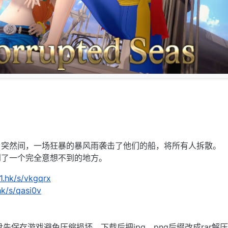
。突然间，一场狂暴的暴风雨袭击了他们的船，将所有人拆散。
到了一个完全意想不到的地方。
1.hk/s/vkgqrx
hk/s/qasi0v
先保存游戏避免压缩损坏，下载后把jpg、png后缀改成rar解