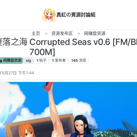
真紅の資源討論組
主页
资源发布区
网赚盘资源
之海 Corrupted Seas v0.6 [FM/B
700M]
网赚盘资源
slg
1
帖子
1
发布者
145
浏览
年5月27日 下午1:44
辑