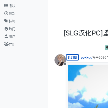
跳转至内容
版块
最新
标签
热门
[SLG汉化PC]堕落
用户
群组
近月厨
ookkgg
写于
2026
最后由 编
离线