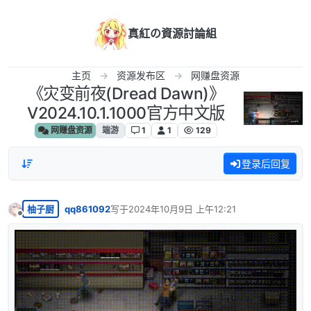
跳转至内容
真紅の資源討論組
主页
资源发布区
网赚盘资源
《灾变前夜(Dread Dawn)》
V2024.10.1.1000官方中文版
网赚盘资源
端游
1
1
129
登录后回复
柚子厨
qq861092
写于
2024年10月9日 上午12:21
最后由 编辑
离线