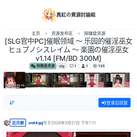
跳转至内容
真紅の資源討論組
主页
资源发布区
网赚盘资源
[SLG官中PC]催眠领域 ～ 乐园的催淫巫女
ヒュプノシスレイム ～ 楽園の催淫巫女
v1.14 [FM/BD 300M]
网赚盘资源
slg
1
1
135
登录后回复
近月厨
ookkgg
写于
2026年5月27日 下午1:11
最后由 编辑
离线