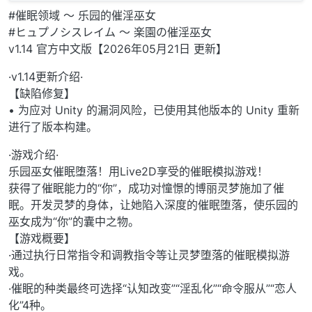
#催眠领域 ～ 乐园的催淫巫女
#ヒュプノシスレイム ～ 楽園の催淫巫女
v1.14 官方中文版【2026年05月21日 更新】
·v1.14更新介绍·
【缺陷修复】
• 为应对 Unity 的漏洞风险，已使用其他版本的 Unity 重新
进行了版本构建。
·游戏介绍·
乐园巫女催眠堕落！用Live2D享受的催眠模拟游戏！
获得了催眠能力的“你”，成功对憧憬的博丽灵梦施加了催
眠。开发灵梦的身体，让她陷入深度的催眠堕落，使乐园的
巫女成为“你”的囊中之物。
【游戏概要】
·通过执行日常指令和调教指令等让灵梦堕落的催眠模拟游
戏。
·催眠的种类最终可选择“认知改变”“淫乱化”“命令服从”“恋人
化”4种。