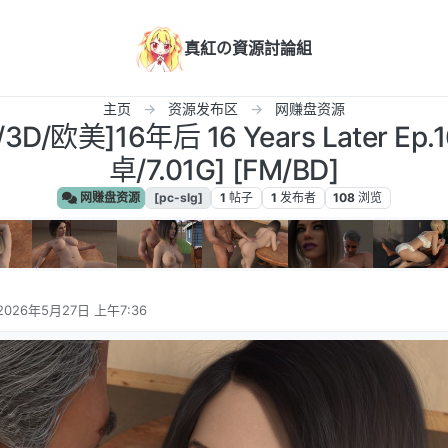
真紅の資源討論組
主页
资源发布区
网赚盘资源
G/3D/欧美]16年后 16 Years Later E
卓/7.01G] [FM/BD]
网赚盘资源
[pc-slg]
1
帖子
1
发布者
108
浏览
2026年5月27日 上午7:36
由 编辑