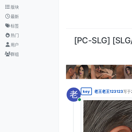
跳转至内容
版块
最新
标签
热门
[PC-SLG] [SL
用户
群组
key
老王老王123123
写于
老
最后
在线