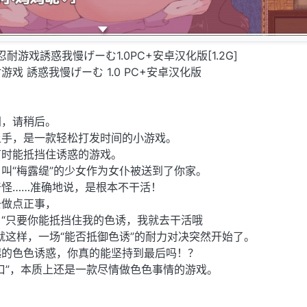
诱惑忍耐游戏誘惑我慢げーむ1.0PC+安卓汉化版[1.2G]
戏 誘惑我慢げーむ 1.0 PC+安卓汉化版
间，请稍后。
上手，是一款轻松打发时间的小游戏。
有时能抵挡住诱惑的游戏。
叫“梅露缇”的少女作为女仆被送到了你家。
怪……准确地说，是根本不干活！
去做点正事，
“只要你能抵挡住我的色诱，我就去干活哦
就这样，一场“能否抵御色诱”的耐力对决突然开始了。
起的色色诱惑，你真的能坚持到最后吗！？
口”，本质上还是一款尽情做色色事情的游戏。