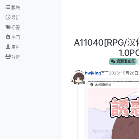
跳转至内容
版块
最新
标签
热门
A11040[RP
用户
1.0
群组
资源发布区
hwjking
写于
2026年5月28日
最后由 编辑
离线