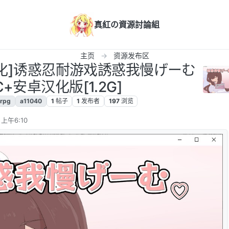
真紅の資源討論組
主页
资源发布区
G/汉化]诱惑忍耐游戏誘惑我慢げーむ
PC+安卓汉化版[1.2G]
rpg
a11040
1
帖子
1
发布者
197
浏览
 上午6:10