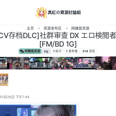
真紅の資源討論組
主页
资源发布区
网赚盘资源
存档DLC]社群审查 DX エロ検閲者 the 
[FM/BD 1G]
网赚盘资源
slg
1
帖子
1
发布者
314
浏览
年5月26日 下午7:44
辑