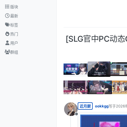
跳转至内容
版块
最新
标签
热门
[SLG官中PC动态CV
用户
群组
近月厨
ookkgg
写于
2026
最后由 编
离线