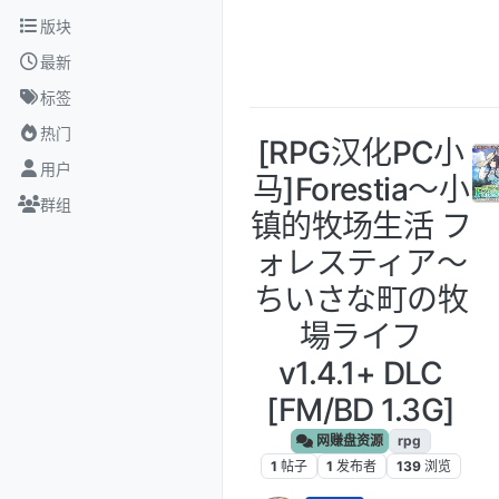
跳转至内容
版块
最新
标签
热门
[RPG汉化PC小
用户
马]Forestia～小
群组
镇的牧场生活 フ
ォレスティア～
ちいさな町の牧
場ライフ
v1.4.1+ DLC
[FM/BD 1.3G]
网赚盘资源
rpg
1
帖子
1
发布者
139
浏览