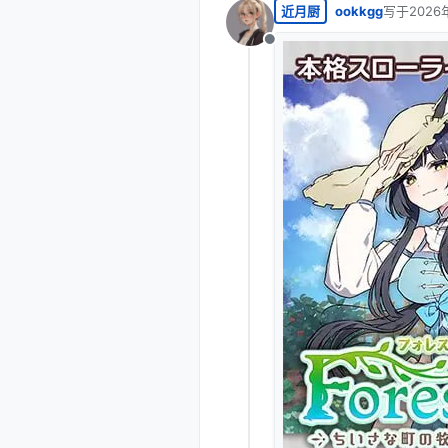
近月厨
ookkgg
写于
2026
最后由 编
离线