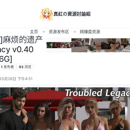
真紅の資源討論組
主页
资源发布区
网赚盘资源
卓]麻烦的遗产
acy v0.40
6G]
1
发布者
93
浏览
年5月26日 下午4:51
辑