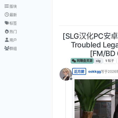
跳转至内容
版块
最新
标签
热门
[SLG汉化PC安
用户
Troubled Leg
群组
[FM/BD 
网赚盘资源
slg
1
帖子
近月厨
ookkgg
写于
2026
最后由 编
离线