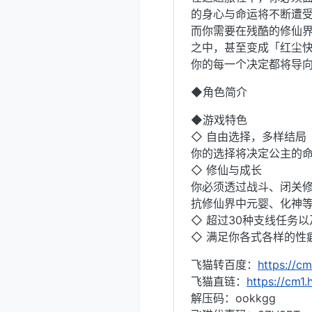
的身心与命运将不断遭
而你需要在残酷的修仙
之中，甚至变成「红尘
你的每一个决定都将导
◆角色简介
◆游戏特色
◇ 自由选择，多样结局
你的选择将决定公主的
◇ 修仙与成长
你必须透过战斗、闭关
抗修仙界中元婴、化神
◇ 超过30种支线任务以
◇ 满足你各式各样的性
飞猫转百度：
https://c
飞猫直链：
https://cm1
解压码：ookkgg