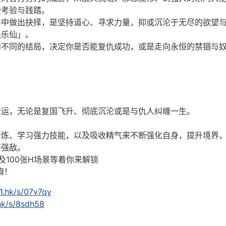
受考验与践踏。
界中做出抉择，是坚持道心、寻求力量，抑或沉沦于无尽的欲望
快乐仙」。
向不同的结局，决定你是否能复仇成功，或是走向永恒的禁锢与
命运，无论是复国飞升、彻底沉沦或是与仇人纠缠一生。
修炼、学习强力技能，以及吸收精气来不断强化自身，提升境界
等强敌。
及100张H场景等着你来解锁
癖！
m1.hk/s/07v7qy
.hk/s/8sdh58