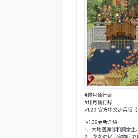
#绯月仙行录
#緋月仙行錄
v1.29 官方中文步兵版【
·v1.29更新介绍·
1、大地图魔修和顾余生
2、龙女进化后宠物房立