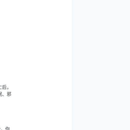
亡后，
氓、邪
能，你