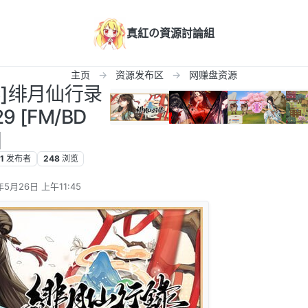
真紅の資源討論組
主页
资源发布区
网赚盘资源
C]绯月仙行录
9 [FM/BD
]
1
发布者
248
浏览
年5月26日 上午11:45
辑