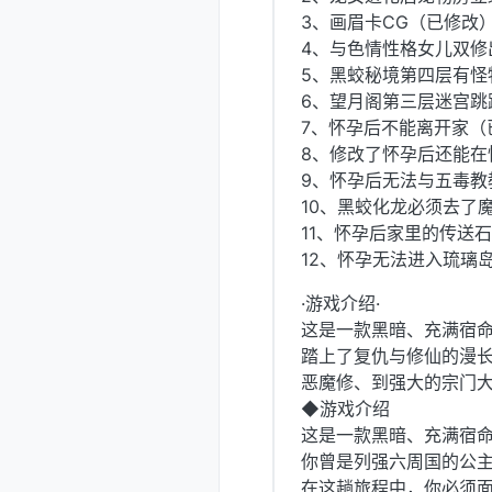
3、画眉卡CG（已修改
4、与色情性格女儿双修
5、黑蛟秘境第四层有怪
6、望月阁第三层迷宫跳
7、怀孕后不能离开家（
8、修改了怀孕后还能在
9、怀孕后无法与五毒教
10、黑蛟化龙必须去了
11、怀孕后家里的传送
12、怀孕无法进入琉璃
·游戏介绍·
这是一款黑暗、充满宿命
踏上了复仇与修仙的漫长
恶魔修、到强大的宗门
◆游戏介绍
这是一款黑暗、充满宿命
你曾是列强六周国的公
在这趟旅程中，你必须