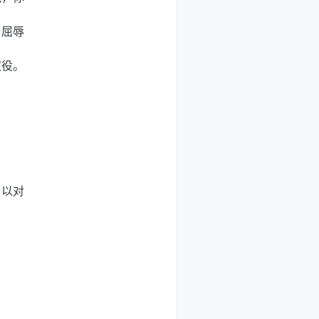
与屈辱
奴役。
，以对