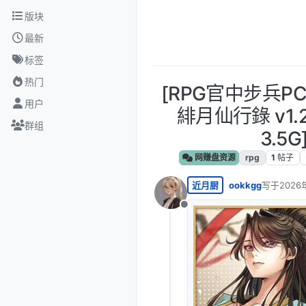
跳转至内容
版块
最新
标签
热门
[RPG官中步兵P
用户
緋月仙行錄 v1.2
群组
3.5G
网赚盘资源
rpg
1
帖子
近月厨
ookkgg
写于
2026
最后由 编
离线