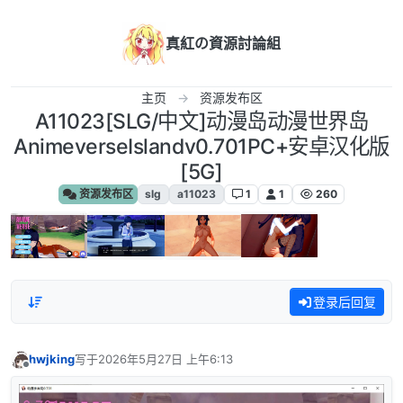
跳转至内容
真紅の資源討論組
主页
资源发布区
A11023[SLG/中文]动漫岛动漫世界岛
AnimeverseIslandv0.701PC+安卓汉化版
[5G]
资源发布区
slg
a11023
1
1
260
登录后回复
hwjking
写于
2026年5月27日 上午6:13
最后由 编辑
离线