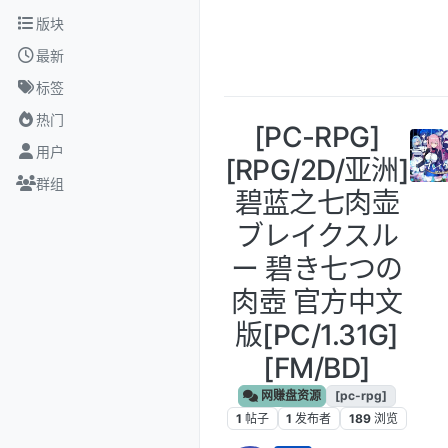
跳转至内容
版块
最新
标签
热门
[PC-RPG]
用户
[RPG/2D/亚洲]
群组
碧蓝之七肉壶
ブレイクスル
ー 碧き七つの
肉壺 官方中文
版[PC/1.31G]
[FM/BD]
网赚盘资源
[pc-rpg]
1
帖子
1
发布者
189
浏览