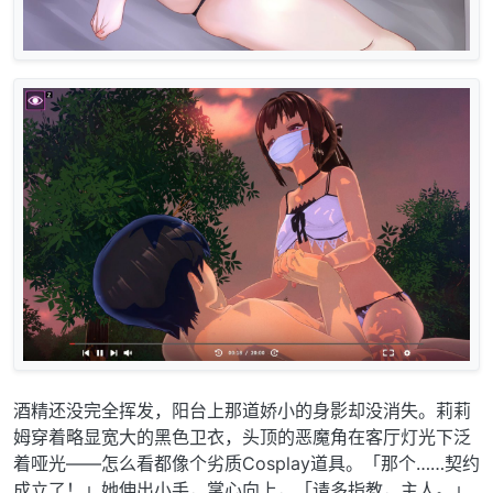
酒精还没完全挥发，阳台上那道娇小的身影却没消失。莉莉
姆穿着略显宽大的黑色卫衣，头顶的恶魔角在客厅灯光下泛
着哑光——怎么看都像个劣质Cosplay道具。「那个……契约
成立了！」她伸出小手，掌心向上，「请多指教，主人。」