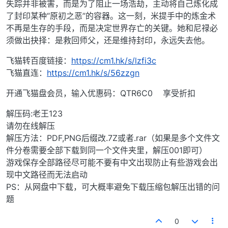
失踪并非被害，而是为了阻止一场浩劫，主动将自己炼化成
了封印某种“原初之恶”的容器。这一刻，米提手中的炼金术
不再是生存的手段，而是决定世界存亡的关键。她和尼禄必
须做出抉择：是救回师父，还是维持封印，永远失去他。
飞猫转百度链接：
https://cm1.hk/s/lzfi3c
飞猫直连：
https://cm1.hk/s/56zzgn
开通飞猫盘会员，输入优惠码：QTR6C0 享受折扣
解压码:老王123
请勿在线解压
解压方法：PDF,PNG后缀改.7Z或者.rar（如果是多个文件文
件分卷需要全部下载到同一个文件夹里，解压001即可）
游戏保存全部路径尽可能不要有中文出现防止有些游戏会出
现中文路径而无法启动
PS：从网盘中下载，可大概率避免下载压缩包解压出错的问
题
0