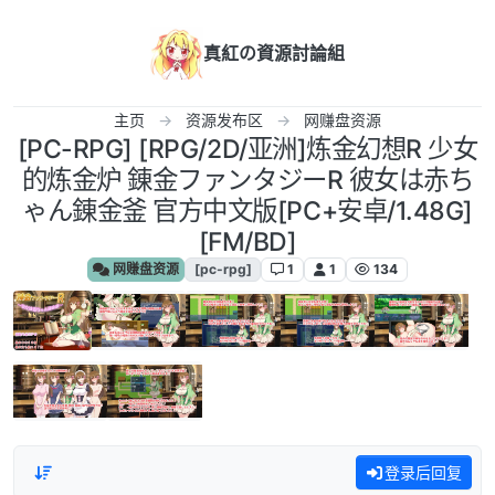
跳转至内容
真紅の資源討論組
主页
资源发布区
网赚盘资源
[PC-RPG] [RPG/2D/亚洲]炼金幻想R 少女
的炼金炉 錬金ファンタジーR 彼女は赤ち
ゃん錬金釜 官方中文版[PC+安卓/1.48G]
[FM/BD]
网赚盘资源
[pc-rpg]
1
1
134
登录后回复