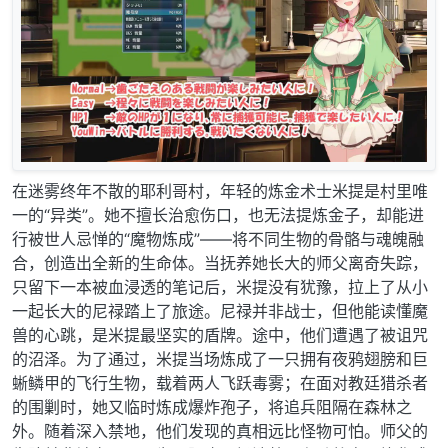
在迷雾终年不散的耶利哥村，年轻的炼金术士米提是村里唯
一的“异类”。她不擅长治愈伤口，也无法提炼金子，却能进
行被世人忌惮的“魔物炼成”——将不同生物的骨骼与魂魄融
合，创造出全新的生命体。当抚养她长大的师父离奇失踪，
只留下一本被血浸透的笔记后，米提没有犹豫，拉上了从小
一起长大的尼禄踏上了旅途。尼禄并非战士，但他能读懂魔
兽的心跳，是米提最坚实的盾牌。途中，他们遭遇了被诅咒
的沼泽。为了通过，米提当场炼成了一只拥有夜鸦翅膀和巨
蜥鳞甲的飞行生物，载着两人飞跃毒雾；在面对教廷猎杀者
的围剿时，她又临时炼成爆炸孢子，将追兵阻隔在森林之
外。随着深入禁地，他们发现的真相远比怪物可怕。师父的