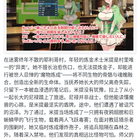
在迷雾终年不散的耶利哥村，年轻的炼金术士米提是村里唯
一的“异类”。她不擅长治愈伤口，也无法提炼金子，却能进
行被世人忌惮的“魔物炼成”——将不同生物的骨骼与魂魄融
合，创造出全新的生命体。当抚养她长大的师父离奇失踪，
只留下一本被血浸透的笔记后，米提没有犹豫，拉上了从小
一起长大的尼禄踏上了旅途。尼禄并非战士，但他能读懂魔
兽的心跳，是米提最坚实的盾牌。途中，他们遭遇了被诅咒
的沼泽。为了通过，米提当场炼成了一只拥有夜鸦翅膀和巨
蜥鳞甲的飞行生物，载着两人飞跃毒雾；在面对教廷猎杀者
的围剿时，她又临时炼成爆炸孢子，将追兵阻隔在森林之
外。随着深入禁地，他们发现的真相远比怪物可怕。师父的