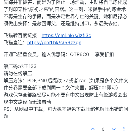
失踪并非被害，而是为了阻止一场浩劫，主动将自己炼化成
了封印某种“原初之恶”的容器。这一刻，米提手中的炼金术
不再是生存的手段，而是决定世界存亡的关键。她和尼禄必
须做出抉择：是救回师父，还是维持封印，永远失去他。
飞猫转百度链接：
https://cm1.hk/s/lzfi3c
飞猫直连：
https://cm1.hk/s/56zzgn
开通飞猫盘会员，输入优惠码：QTR6C0 享受折扣
解压码:老王123
请勿在线解压
解压方法：PDF,PNG后缀改.7Z或者.rar（如果是多个文件文
件分卷需要全部下载到同一个文件夹里，解压001即可）
游戏保存全部路径尽可能不要有中文出现防止有些游戏会出
现中文路径而无法启动
PS：从网盘中下载，可大概率避免下载压缩包解压出错的问
题
0