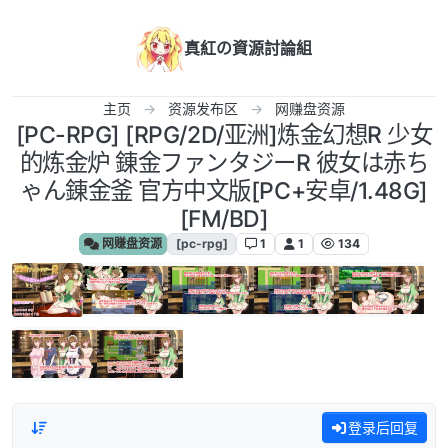
跳转至内容
真紅の資源討論組
主页
资源发布区
网赚盘资源
[PC-RPG] [RPG/2D/亚洲]炼金幻想R 少女
的炼金炉 錬金ファンタジーR 彼女は赤ち
ゃん錬金釜 官方中文版[PC+安卓/1.48G]
[FM/BD]
网赚盘资源
[pc-rpg]
1
1
134
登录后回复