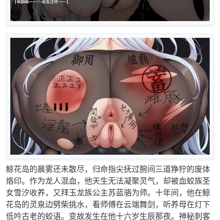
鲸花岛的晨雾还未散尽，归命指尖抚过腕间三道狰狞的废体
烙印。作为龙人混血，他天生无法凝聚灵气，却被血蛟族圣
女雪汐收养，又拜玉龙族公主苏蓝骆为师。十年间，他在鲸
花岛的灵泉边劈柴挑水，看师傅在云端舞剑，听养母在灯下
低吟古老的蛟语。变故发生在他十六岁生辰那夜。神秘刺客