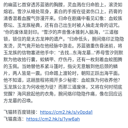
的幽蓝匕首穿透苏蓝骆的胸膛，灵血溅在归命脸上，滚烫如
熔岩。雪汐从暗处现身，素白的手按在徒弟伤口上，药膏的
清香混着血腥气弥漫开来。归命在剧痛中看见幻象：血蛟族
祭坛、玉龙族秘典，还有自己出生时被人抽走龙骨的诅咒。
“你的废体是封印。”雪汐的声音像冰锥刺入脑海，“三道枷
锁，锁住的是太古龙神的遗产。”归命低头，腕间烙印正隐隐
发烫，灵气竟开始在他经脉中游走。苏蓝骆重伤昏迷前，将
玉龙族的信物塞进他手中：“去找...东海龙墓...”养母雪汐则默
默为他收拾行囊，蛟鳞甲、疗伤丹，还有一枚刻着血蛟图腾
的玉佩。当她替他系紧斗篷时，指尖无意触到他后颈的鳞
片，两人皆是一震。归命踏上渡轮时，朝阳正跃出海平面。
他不知道，这趟旅程将揭开多少秘密：血蛟族为何收养他？
玉龙族公主为何收他为徒？而那三道废体，又将在何时彻底
觉醒？海风掀起他的衣角，腕间烙印隐隐作痛，像在回应远
方龙墓的召唤。
飞猫转百度链接：
https://cm2.hk/s/v0pda1
飞猫直连：
https://cm2.hk/s/1yw6ah