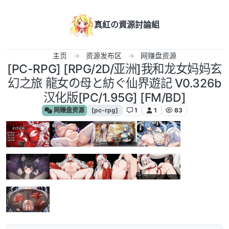
跳转至内容
真紅の資源討論組
主页
资源发布区
网赚盘资源
[PC-RPG] [RPG/2D/亚洲]我和龙女妈妈玄
幻之旅 龍女の母と紡ぐ仙界遊記 V0.326b
汉化版[PC/1.95G] [FM/BD]
网赚盘资源
[pc-rpg]
1
1
83