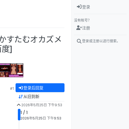
登录
没有帐号？
注册
3D!かすたむオカズメ
登录或注册以进行搜索。
百度]
登录后回复
#1
从旧到新
2026年5月25日 下午9:53
1 / 1
2026年5月25日 下午9:53