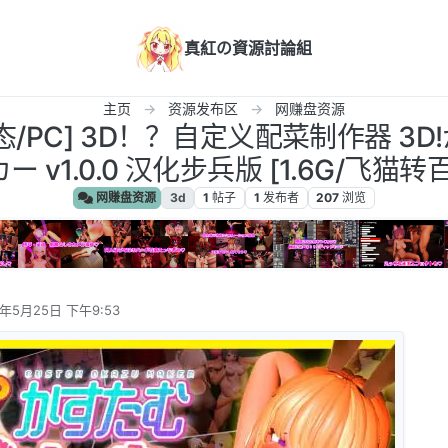
真紅の資源討論組
主页
资源发布区
网赚盘资源
动态/PC] 3D！？自定义配菜制作器 
ー v1.0.0 汉化步兵版 [1.6G/飞猫转
网赚盘资源
3d
1
帖子
1
发布者
207
浏览
6年5月25日 下午9:53
辑