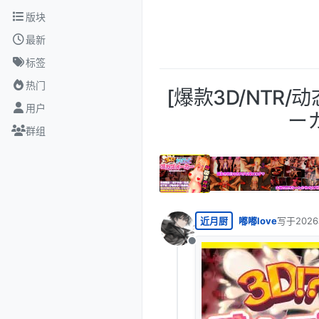
跳转至内容
版块
最新
标签
热门
[爆款3D/NTR/
用户
ーカ
群组
近月厨
嘟嘟love
写于
202
最后由 编
离线