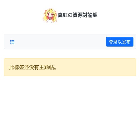
跳转至内容
真紅の資源討論組
登录以发布
此标签还没有主题帖。