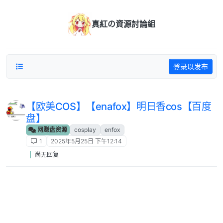
跳转至内容
真紅の資源討論組
登录以发布
【欧美COS】【enafox】明日香cos【百度
盘】
网赚盘资源
cosplay
enfox
1
2025年5月25日 下午12:14
尚无回复