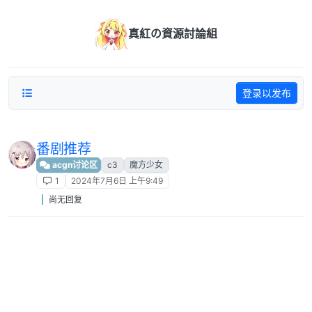
跳转至内容
真紅の資源討論組
登录以发布
番剧推荐
acgn讨论区
c3
魔方少女
1
2024年7月6日 上午9:49
尚无回复