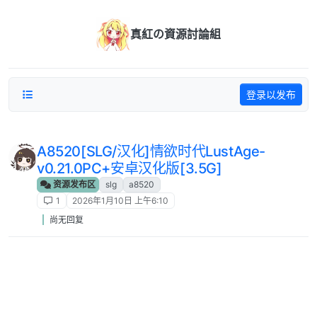
跳转至内容
真紅の資源討論組
登录以发布
A8520[SLG/汉化]情欲时代LustAge-
v0.21.0PC+安卓汉化版[3.5G]
资源发布区
slg
a8520
1
2026年1月10日 上午6:10
尚无回复