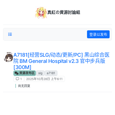
跳转至内容
真紅の資源討論組
登录以发布
A7181[经营SLG/动态/更新/PC] 黑山综合医
院 BM General Hospital v2.3 官中步兵版
[300M]
资源发布区
slg
a7181
1
2025年10月28日 上午6:11
尚无回复