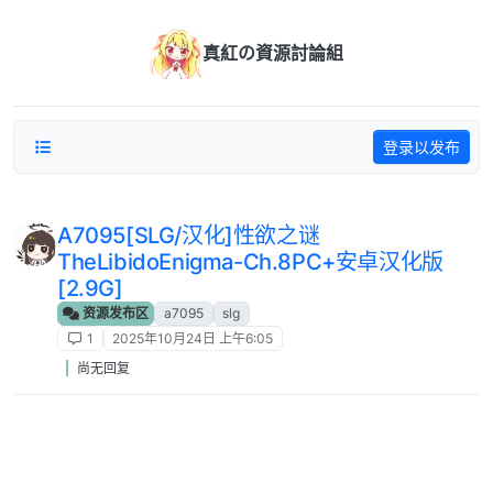
跳转至内容
真紅の資源討論組
登录以发布
A7095[SLG/汉化]性欲之谜
TheLibidoEnigma-Ch.8PC+安卓汉化版
[2.9G]
资源发布区
a7095
slg
1
2025年10月24日 上午6:05
尚无回复