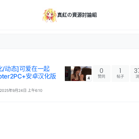
真紅の資源討論組
汉化/动态]可爱在一起
0
1
3
hapter2PC+安卓汉化版
赞同
帖子
4
2025年9月24日 上午6:10