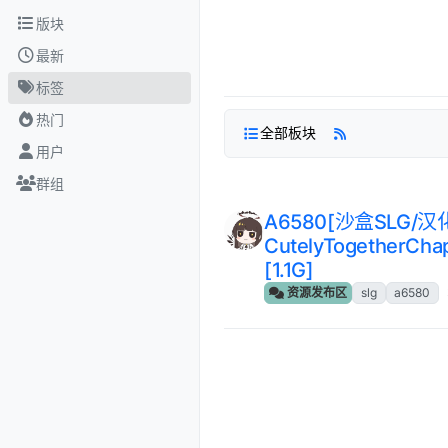
跳转至内容
版块
最新
标签
热门
全部板块
用户
群组
A6580[沙盒SLG/
CutelyTogetherC
[1.1G]
资源发布区
slg
a6580