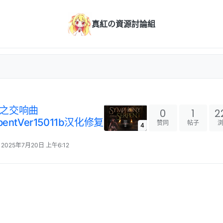
真紅の資源討論組
]蛇之交响曲
0
1
2
rpentVer15011b汉化修复
赞同
帖子
4
2025年7月20日 上午6:12