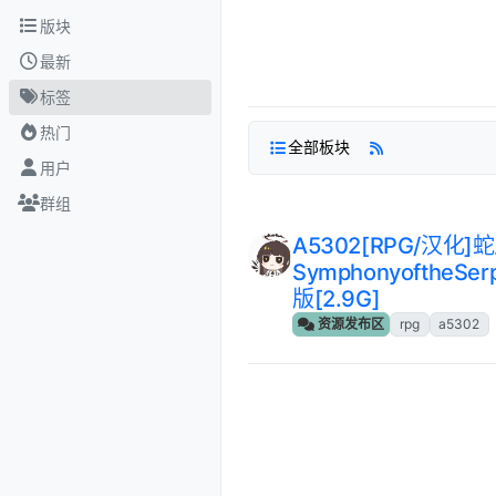
跳转至内容
版块
最新
标签
热门
全部板块
用户
群组
A5302[RPG/汉化
SymphonyoftheSe
版[2.9G]
资源发布区
rpg
a5302